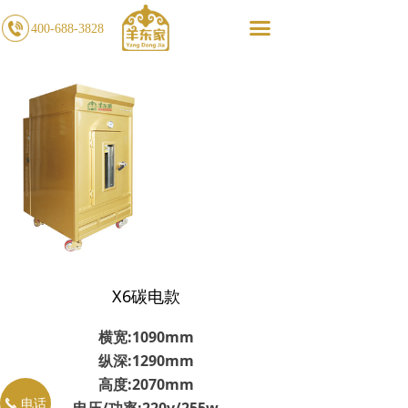
끀
400-688-3828
X6碳电款
横宽:1090mm
纵深:1290mm
高度:2070mm
电话
끅