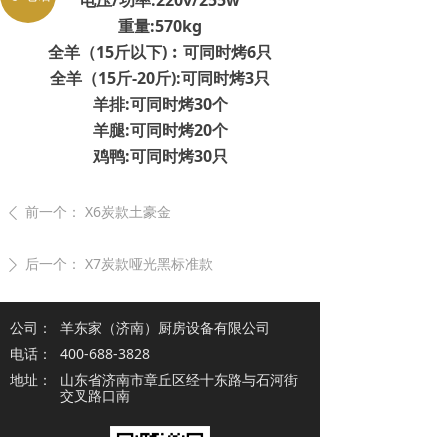
电压/功率:220v/255w
重量:570kg
全羊（15斤以下)︰可同时烤6只
全羊（15斤-20斤):可同时烤3只
羊排:可同时烤30个
羊腿:可同时烤20个
鸡鸭:可同时烤30只
前一个：
X6炭款土豪金
ꄴ
后一个：
X7炭款哑光黑标准款
ꄲ
公司：
羊东家（济南）厨房设备有限公司
电话：
400-688-3828
地址：
山东省济南市章丘区经十东路与石河街
交叉路口南