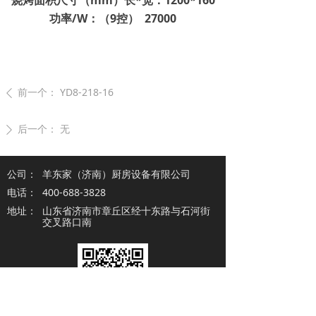
烧烤面积尺寸（mm）长*宽：1200*160
功率/W：（9控） 27000
前一个：
YD8-218-16
ꄴ
后一个：
无
ꄲ
公司：
羊东家（济南）厨房设备有限公司
电话：
400-688-3828
地址：
山东省济南市章丘区经十东路与石河街
交叉路口南