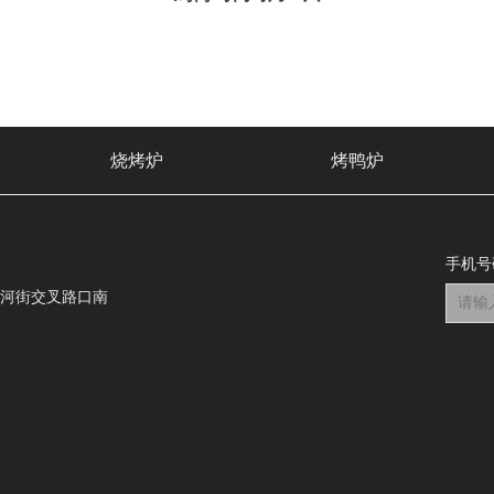
烧烤炉
烤鸭炉
手机号
石河街交叉路口南