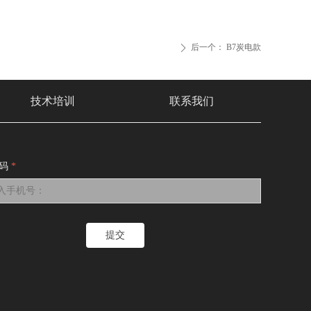
后一个：
B7炭电款
ꄲ
技术培训
联系我们
码
*
提交