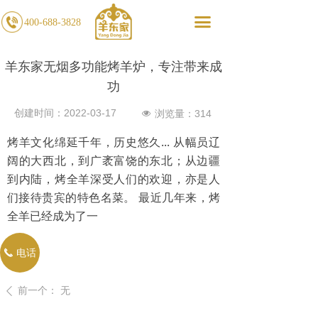
끀
400-688-3828
羊东家无烟多功能烤羊炉，专注带来成
功
创建时间：
2022-03-17
浏览量：
314
넶
烤羊文化绵延千年，历史悠久... 从幅员辽
阔的大西北，到广袤富饶的东北；从边疆
到内陆，烤全羊深受人们的欢迎，亦是人
们接待贵宾的特色名菜。 最近几年来，烤
全羊已经成为了一
电话
끅
前一个：
无
ꄴ